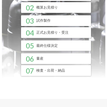
02
概算お見積り
03
試作製作
04
正式お見積り・受注
05
最終仕様決定
06
量産
07
検査・出荷・納品